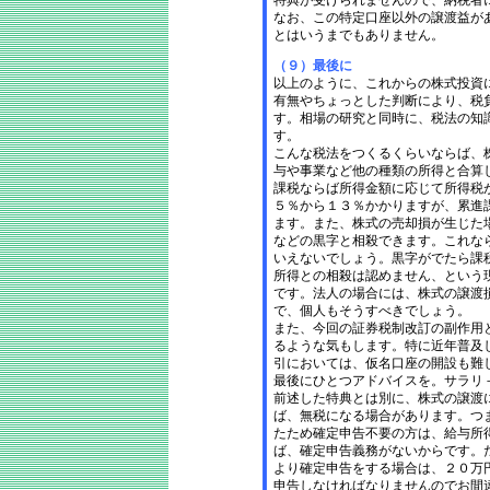
特典が受けられませんので、納税者
なお、この特定口座以外の譲渡益が
とはいうまでもありません。
（９）最後に
以上のように、これからの株式投資
有無やちょっとした判断により、税
す。相場の研究と同時に、税法の知
す。
こんな税法をつくるくらいならば、
与や事業など他の種類の所得と合算
課税ならば所得金額に応じて所得税
５％から１３％かかりますが、累進
ます。また、株式の売却損が生じた
などの黒字と相殺できます。これな
いえないでしょう。黒字がでたら課
所得との相殺は認めません、という
です。法人の場合には、株式の譲渡
で、個人もそうすべきでしょう。
また、今回の証券税制改訂の副作用
るような気もします。特に近年普及
引においては、仮名口座の開設も難
最後にひとつアドバイスを。サラリ
前述した特典とは別に、株式の譲渡
ば、無税になる場合があります。つ
たため確定申告不要の方は、給与所
ば、確定申告義務がないからです。
より確定申告をする場合は、２０万
申告しなければなりませんのでお間