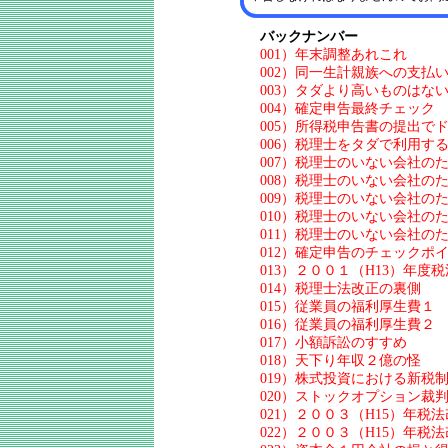
バックナンバー
001）年末調整あれこれ
002）同一生計親族への支払
003）タダより高いものはな
004）確定申告最終チェック
005）所得税申告書の提出で
006）税理士をタダで利用す
007）税理士のいない会社の
008）税理士のいない会社の
009）税理士のいない会社の
010）税理士のいない会社の
011）税理士のいない会社の
012）確定申告のチェックポ
013）２００１（H13）年度
014）税理士法改正の裏側
015）従業員の福利厚生費１
016）従業員の福利厚生費２
017）小額訴訟のすすめ
018）天下り年収２億の怪
019）株式投資における新税
020）ストックオプション裁
021）２００３（H15）年税
022）２００３（H15）年税