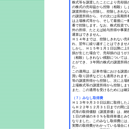
株式等を譲渡したことにより売却損
の株式の売却益から控除（相殺）し
譲渡所得から控除し、控除しきれな
の譲渡所得から、その次には長期所
は上場株式等から、そして最後に一
番で控除します。なお、株式投資で
外の所得、たとえば給与所得や事業
通算はできません。
Ｈ１４年までは、控除しきれない売
れ、翌年に繰り越すことはできませ
しかし、Ｈ１５年１月１日以降に上
損が生じた場合で、売却損のほうが
（相殺）しきれない残額については
とができ、３年間の株式の譲渡所得
た。
この適用は、証券市場における譲渡
買い取り請求などにも適用されます
等の譲渡所得から控除し、次に上場
上場株式等の譲渡所得から控除しま
また、この適用を受けるためには確
（７）みなし取得費
Ｈ１３年９月３０日以前に取得した
らＨ２２年１２月３１日までの間に
式等の取得価額（譲渡原価）は、納
１日の終値の８０％を取得単価とみ
なりました。このみなし取得費には
実際の取得費がわかっている場合に