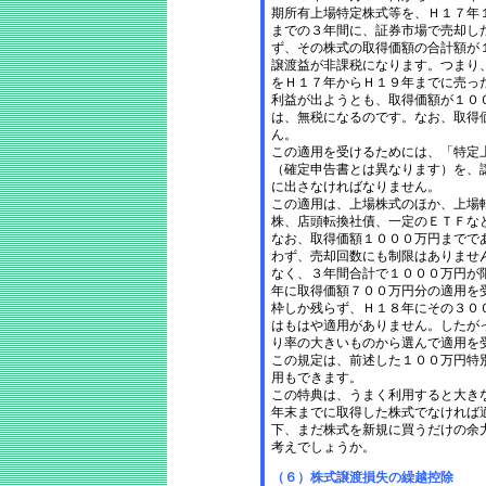
期所有上場特定株式等を、Ｈ１７年
までの３年間に、証券市場で売却し
ず、その株式の取得価額の合計額が
譲渡益が非課税になります。つまり
をＨ１７年からＨ１９年までに売っ
利益が出ようとも、取得価額が１０
は、無税になるのです。なお、取得
ん。
この適用を受けるためには、「特定
（確定申告書とは異なります）を、
に出さなければなりません。
この適用は、上場株式のほか、上場
株、店頭転換社債、一定のＥＴＦな
なお、取得価額１０００万円までで
わず、売却回数にも制限はありませ
なく、３年間合計で１０００万円が
年に取得価額７００万円分の適用を
枠しか残らず、Ｈ１８年にその３０
はもはや適用がありません。したが
り率の大きいものから選んで適用を
この規定は、前述した１００万円特
用もできます。
この特典は、うまく利用すると大き
年末までに取得した株式でなければ
下、まだ株式を新規に買うだけの余
考えでしょうか。
（６）株式譲渡損失の繰越控除