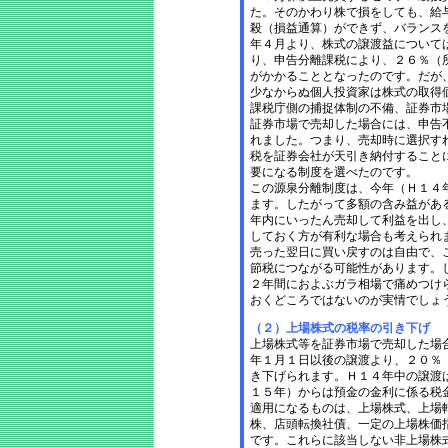
た。そのかわり株で損をしても、給
殺（損益通算）ができず、バランス
年４月より、株式の譲渡益について
り、申告分離課税により、２６％（
がかかることとなったのです。だが
少なからぬ個人投資家は株式の取得
課税庁側の捕捉体制の不備、証券市
証券市場で売却した場合には、申告
れました。つまり、売却時に選択す
税を証券会社が天引き納付すること
要になる制度を選べたのです。
この源泉分離制度は、今年（Ｈ１４
ます。したがって多額の含み益があ
年内にいったん売却して利益を出し
しておく方が有利な場合も考えられ
売った翌日に買い戻すのは自由で、
節税につながる可能性があります。
２年間におよぶガラ相場で痛めつけ
おくどころではないのが実情でしょ
（２）上場株式の税率の引き下げ
上場株式等を証券市場で売却した場
年１月１日以後の譲渡より、２０％
き下げられます。Ｈ１４年中の譲渡
１５年）からは預金の金利に係る税
適用になるものは、上場株式、上場
株、店頭転換社債、一定の上場株価
です。これらに該当しない非上場株