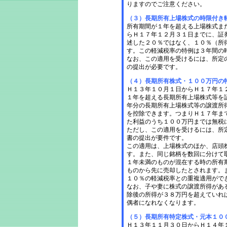
りますのでご注意ください。
（３）長期所有上場株式の時限付き
所有期間が１年を超える上場株式ま
らＨ１７年１２月３１日までに、証
述した２０％ではなく、１０％（所
す。この軽減税率の特例は３年間の
なお、この適用を受けるには、所定
の提出が必要です。
（４）長期所有株式・１００万円の
Ｈ１３年１０月１日からＨ１７年１
１年を超える長期所有上場株式等を
年分の長期所有上場株式等の譲渡所
を控除できます。つまりＨ１７年ま
た利益のうち１００万円までは無税
ただし、この適用を受けるには、所
書の提出が要件です。
この適用は、上場株式のほか、店頭
す。また、同じ銘柄を数回に分けて
１年未満のものが混在する時の所有
ものから先に売却したとされます。
１０％の軽減税率との重複適用がで
なお、子や妻に株式の譲渡所得があ
除後の所得が３８万円を超えていれ
偶者になれなくなります。
（５）長期所有特定株式・元本１０
Ｈ１３年１１月３０日からＨ１４年