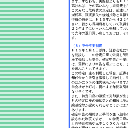
ます。すなわち、実際額よりもＨ１
高ければ、その高いみなし取得費を
このみなし取得費の規定は、前述し
減税率、譲渡損失の繰越控除と重複
得費の特例は、Ｈ１５年からＨ２２
さい。昔から長期所有していて取得
２２年までにいったんは売却してお
て売却の翌日買い戻しておけば、そ
す。
（８）申告不要制度
Ｈ１５年１月１日以降、証券会社に
を開設し、この特定口座で取得し管
座で売却した場合、確定申告が不要
は、選択により申告を選ぶことも、
を選ぶこともできます。
この特定口座を利用した場合、証券
却代金から天引き徴収して納付し、
のほかに５％の住民税もかかります
券会社が市町村に提出する年間取引
なりそうです。
また、特定口座の譲渡で売却損が生
月の特定口座の売却益との相殺は認
繰越控除が認められるかどうかはま
あります。
確定申告の煩雑さと手間を嫌う顧客
設された制度ですが、この特定口座
万円特別控除や元本１０００万円ま