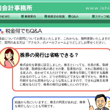
税金についての質問についてお答えいたします。これからも、随時更新いたします
で、質問のある方は「アクセス」のメールフォームよりどしどしお寄せください。
株券の発行は省略できる？
株式会社を新規に設立しました。株主といっても、社長の私、取締
役の妻、取締役の私の弟とその妻、監査役の父、それに取締役とな
る友人の、合わせて６人だけですが、株券を印刷して発行する義務
があるのでしょうか。どうせ売却などできない株ですから、株券を
印刷するのも意味がないような気もしますので、できれば株主名簿
に載せるだけで、株券の発行は省略したいのですが。
結論から先にいいますと、株主の同意があれば、株券
を発行しないことも可能です。