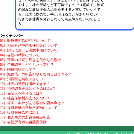
せているのが実情です。株主といっても皆身内ばかり
ですし、株の売却など不可能ですので（定款で、株式
の譲渡に取締役会の承認を要すると書いていなくて
も、現実に株の買い手が現れることがあり得ない）、
わざわざ株券を発行しなくても支障がないのでしょ
う。
バックナンバー
001）医療費控除の訂正について
002）相続財産中の郵便貯金について
003）贈与における注意事項について
004）会社の精算について
005）遺産の相続手続きを失念した場合
006）年末調整、どうしたら有利？
007）国税徴収官って？
008）減価償却の申告のやりなおしはできる？
009）消費税を納税できない！
010）株券の発行は省略できる？
011）税務調査を録音するのはOK？
012）保証人を降りるには？
013）社会保険料が支払えない！
014）外国に本社がある場合の資本金は？
015）役員報酬の支給不足額について
016）役員報酬の未収計上
017）個人商売の所得税確定申告
018）会社所有者の自賠責保険